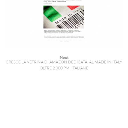
Next
CRESCE LA VETRINA DI AMAZON DEDICATA AL MADE IN ITALY,
OLTRE 2.000 PMI ITALIANE